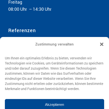
Freitag
08:00 Uhr – 14:30 Uhr
Referenzen
DIN EN ISO 9001:2015
Zustimmung verwalten
Ecovadis 2026
Nachhaltigkeitsbericht 2025
Um Ihnen ein optimales Erlebnis zu bieten, verwenden wir
Technologien wie Cookies, um Geräteinformationen zu speichern
und/oder darauf zuzugreifen. Wenn Sie diesen Technologien
zustimmen, können wir Daten wie das Surfverhalten oder
eindeutige IDs auf dieser Website verarbeiten. Wenn Sie Ihre
Zustimmung nicht erteilen oder zurückziehen, können bestimmte
Rechtliches
Merkmale und Funktionen beeinträchtigt werden.
Impressum
Datenschutz
Akzeptieren